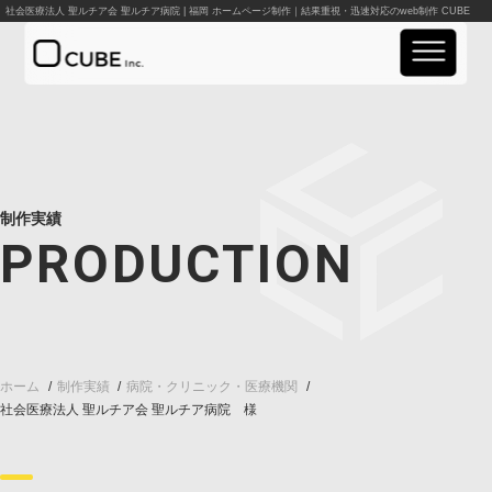
社会医療法人 聖ルチア会 聖ルチア病院 | 福岡 ホームページ制作｜結果重視・迅速対応のweb制作 CUBE
実績紹介
事業案内
制作実績
PRODUCTION
料金案内
会社概要
お知らせ
ホーム
制作実績
病院・クリニック・医療機関
社会医療法人 聖ルチア会 聖ルチア病院
資料請求
お問い合わせ