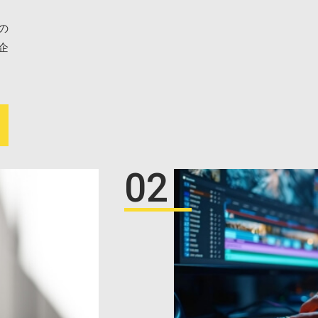
の
企
02