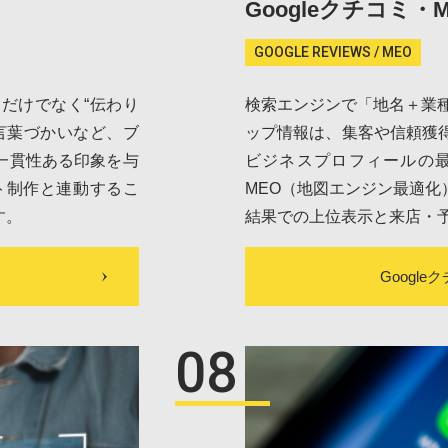
Googleクチコミ・
GOOGLE REVIEWS / MEO
だけでなく“伝わり
検索エンジンで「地名＋業種
言葉づかいなど、ブ
ップ情報は、集客や信頼獲得に
一貫性ある印象を与
ビジネスプロフィールの
ト制作と連動するこ
MEO（地図エンジン最適
す。
結果での上位表示と来店・
Googl
08