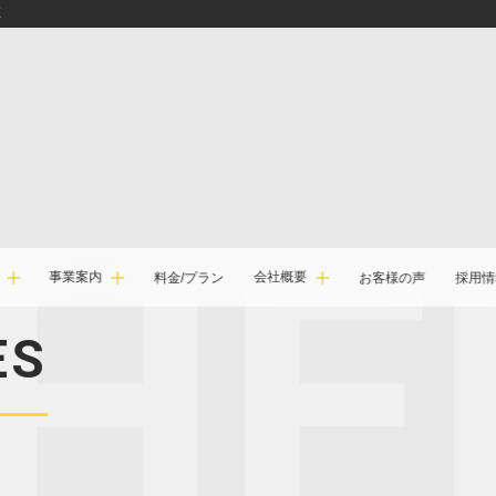
E
事業案内
会社概要
料金/プラン
お客様の声
採用情
ES
病院・クリニック・医療機関
採用サイト・採用強化ページ