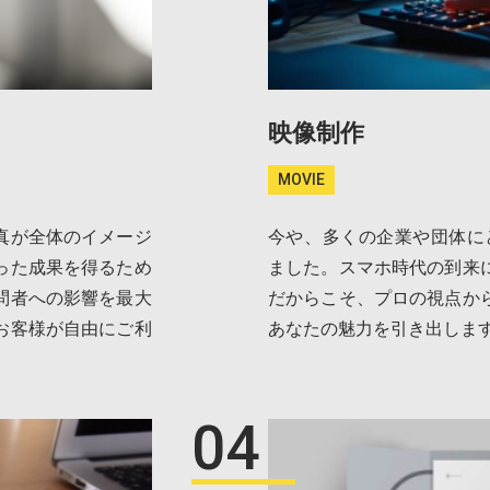
映像制作
MOVIE
真が全体のイメージ
今や、多くの企業や団体に
った成果を得るため
ました。スマホ時代の到来
問者への影響を最大
だからこそ、プロの視点か
お客様が自由にご利
あなたの魅力を引き出しま
04