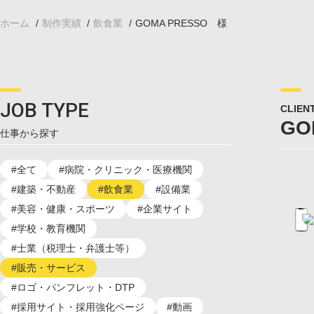
お知らせ
ホーム
制作実績
飲食業
GOMA PRESSO
資料請求
お問い合わせ
LINEでお問い合わせ
JOB TYPE
CLIEN
GO
仕事から探す
#全て
#病院・クリニック・医療機関
#建築・不動産
#飲食業
#設備業
#美容・健康・スポーツ
#企業サイト
#学校・教育機関
#士業（税理士・弁護士等）
#販売・サービス
#ロゴ・パンフレット・DTP
#採用サイト・採用強化ページ
#動画