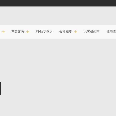
事業案内
会社概要
料金/プラン
お客様の声
採用情
病院・クリニック・医療機関
採用サイト・採用強化ページ
N