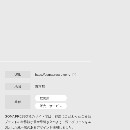
URL
https://gomapresso.com/
地域
東京都
飲食業
業種
販売・サービス
GOMA PRESSO様のサイトでは、鮮度にこだわったごま油
ブランドの世界観が最大限引き立つよう、深いグリーンを基
調とした統一感のあるデザインを採用しました。