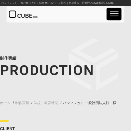
パンフレット 一般社団法人虹 | 福岡 ホームページ制作｜結果重視・迅速対応のweb制作 CUBE
実績紹介
事業案内
制作実績
PRODUCTION
料金案内
会社概要
お知らせ
ホーム
制作実績
学校・教育機関
パンフレット 一般社団法人虹
資料請求
お問い合わせ
CLIENT