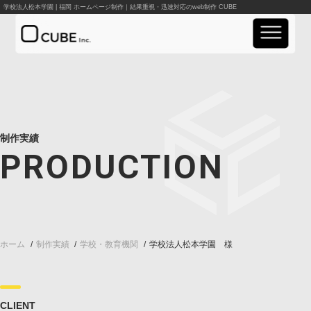
学校法人松本学園 | 福岡 ホームページ制作｜結果重視・迅速対応のweb制作 CUBE
実績紹介
事業案内
制作実績
PRODUCTION
料金案内
会社概要
お知らせ
ホーム
制作実績
学校・教育機関
学校法人松本学園
資料請求
お問い合わせ
CLIENT